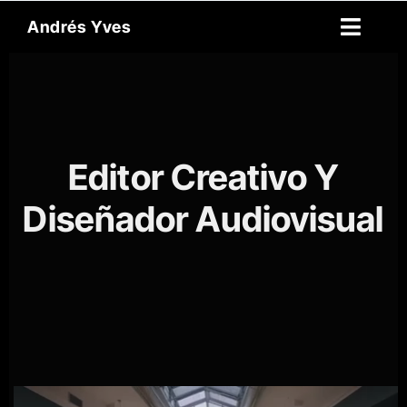
Skip
Andrés Yves
to
Toggl
content
Naviga
Reel
Acerca de mí
Editor Creativo Y
Archivo
Diseñador Audiovisual
English
Contacto