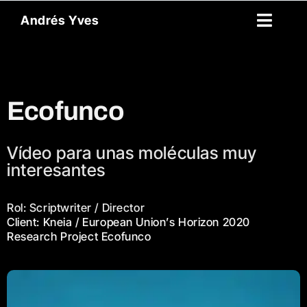
Skip
Andrés Yves
to
Toggl
content
Naviga
Reel
Acerca de mí
Ecofunco
Archivo
Vídeo para unas moléculas muy
interesantes
English
Rol: Scriptwriter / Director
Contacto
Client: Kneia / European Union’s Horizon 2020
Research Project Ecofunco